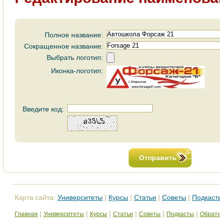
Полное название:
Сокращенное название:
Выбрать логотип:
Иконка-логотип:
Введите код:
Отправить
Карта сайта:
Университеты
|
Курсы
|
Статьи
|
Советы
|
Подкаст
|
|
|
|
|
|
Главная
Университеты
Курсы
Статьи
Советы
Подкасты
Обратн