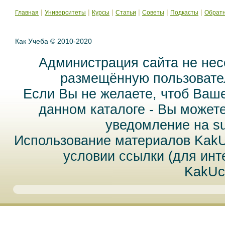
|
|
|
|
|
|
Главная
Университеты
Курсы
Статьи
Советы
Подкасты
Обратн
Как Учеба © 2010-2020
Администрация сайта не нес
размещённую пользовател
Если Вы не желаете, чтоб Ваш
данном каталоге - Вы может
уведомление на
s
Использование материалов Kak
условии ссылки (для инт
KakUc