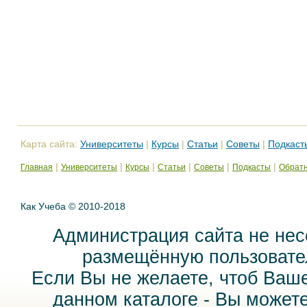
Карта сайта:
Университеты
|
Курсы
|
Статьи
|
Советы
|
Подкаст
|
|
|
|
|
|
Главная
Университеты
Курсы
Статьи
Советы
Подкасты
Обратн
Как Учеба © 2010-2018
Администрация сайта не нес
размещённую пользовател
Если Вы не желаете, чтоб Ваш
данном каталоге - Вы может