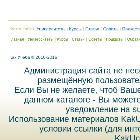
Карта сайта:
Университеты
|
Курсы
|
Статьи
|
Советы
|
Подкаст
|
|
|
|
|
|
Главная
Университеты
Курсы
Статьи
Советы
Подкасты
Обратн
Как Учеба © 2010-2016
Администрация сайта не нес
размещённую пользовател
Если Вы не желаете, чтоб Ваш
данном каталоге - Вы может
уведомление на
s
Использование материалов Kak
условии ссылки (для инт
KakUc