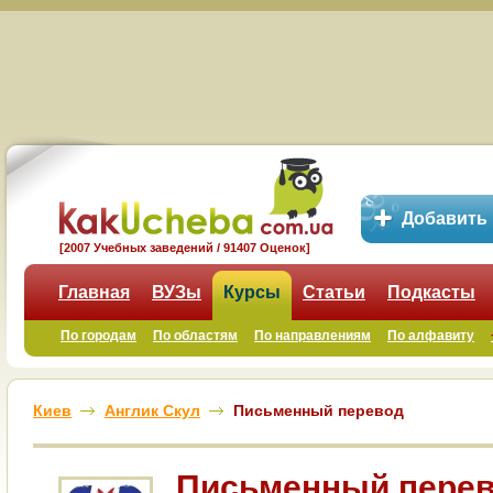
Добавить
[2007 Учебных заведений / 91407 Оценок]
Главная
ВУЗы
Курсы
Статьи
Подкасты
По городам
По областям
По направлениям
По алфавиту
Киев
Англик Скул
Письменный перевод
Письменный пере