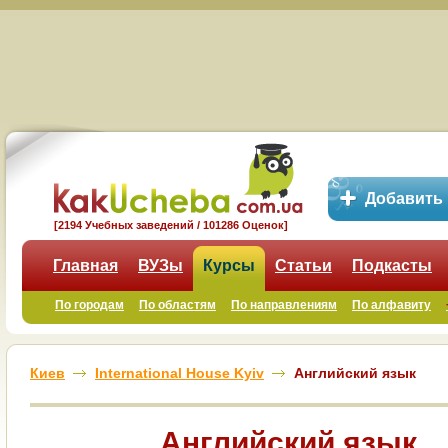
Добавить
[2194 Учебных заведений / 101286 Оценок]
Главная
ВУЗы
Курсы
Статьи
Подкасты
По городам
По областям
По направлениям
По алфавиту
Киев
International House Kyiv
Английский язык
Английский язык