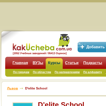
Добавить
[2052 Учебных заведений / 95413 Оценок]
Главная
ВУЗы
Курсы
Статьи
Подкасты
По городам
По областям
По направлениям
По алфавиту
Львов
D'elite School
D'elite School