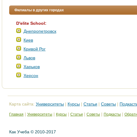
Филиалы в других городах
D'elite School:
Днепропетровск
Киев
Кривой Рог
Львов
Харьков
Херсон
Карта сайта:
Университеты
|
Курсы
|
Статьи
|
Советы
|
Подкаст
|
|
|
|
|
|
Главная
Университеты
Курсы
Статьи
Советы
Подкасты
Обратн
Как Учеба © 2010-2017