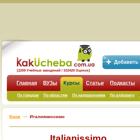
Добавить
[2209 Учебных заведений / 102420 Оценок]
Главная
ВУЗы
Курсы
Статьи
Подкасты
По городам
По областям
По направлениям
По алфавиту
Киев
Италияниссимо
Italianissimo