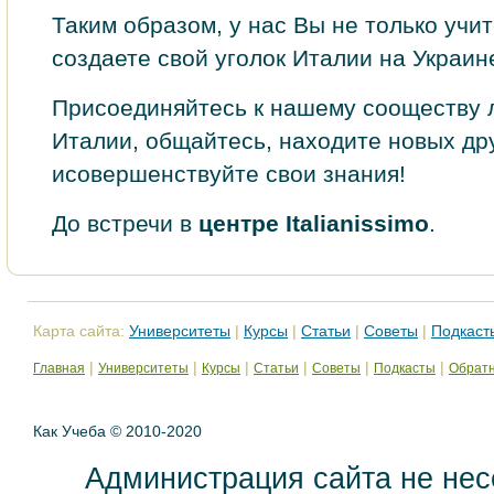
Таким образом, у нас Вы не только учит
создаете свой уголок Италии на Украин
Присоединяйтесь к нашему сооществу 
Италии, общайтесь, находите новых др
исовершенствуйте свои знания!
До встречи в
центре Italianissimo
.
Карта сайта:
Университеты
|
Курсы
|
Статьи
|
Советы
|
Подкаст
|
|
|
|
|
|
Главная
Университеты
Курсы
Статьи
Советы
Подкасты
Обратн
Как Учеба © 2010-2020
Администрация сайта не нес