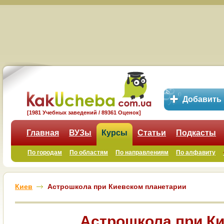
Добавить
[1981 Учебных заведений / 89361 Оценок]
Главная
ВУЗы
Курсы
Статьи
Подкасты
По городам
По областям
По направлениям
По алфавиту
Киев
Астрошкола при Киевском планетарии
Астрошкола при К