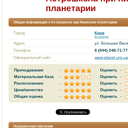
планетарии
Общая информация о Астрошкола при Киевском планетарии
Город:
Киев
(
о городе
)
Адрес:
ул. Большая Васил
Телефон:
8 (044) 248-71-77
Официальный сайт:
www.planet.org.ua
Преподавание
-
Оценить
-
Материальная база
-
Оценить
-
Расположение
-
Оценить
-
Цена/качество
-
Оценить
-
Общая оценка
-
Оценить
-
Направления обучения