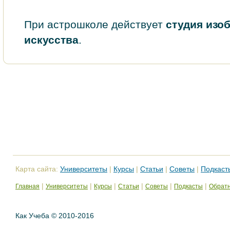
При астрошколе действует
студия изо
искусства
.
Карта сайта:
Университеты
|
Курсы
|
Статьи
|
Советы
|
Подкаст
|
|
|
|
|
|
Главная
Университеты
Курсы
Статьи
Советы
Подкасты
Обратн
Как Учеба © 2010-2016