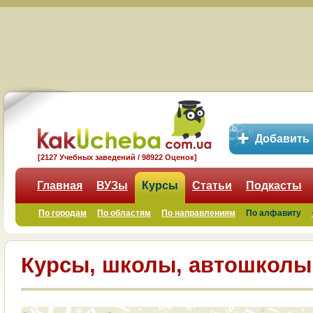
Добавить
[2127 Учебных заведений / 98922 Оценок]
Главная
ВУЗы
Курсы
Статьи
Подкасты
По городам
По областям
По направлениям
По алфавиту
Курсы, школы, автошколы