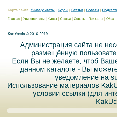
Карта сайта:
Университеты
|
Курсы
|
Статьи
|
Советы
|
Подкаст
|
|
|
|
|
|
Главная
Университеты
Курсы
Статьи
Советы
Подкасты
Обратн
Как Учеба © 2010-2019
Администрация сайта не нес
размещённую пользовател
Если Вы не желаете, чтоб Ваш
данном каталоге - Вы может
уведомление на
s
Использование материалов Kak
условии ссылки (для инт
KakUc